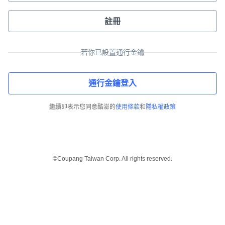
註冊
若你已設置通行金鑰
通行金鑰登入
繼續即表示您同意酷澎的
使用條款
和
隱私權政策
©Coupang Taiwan Corp. All rights reserved.