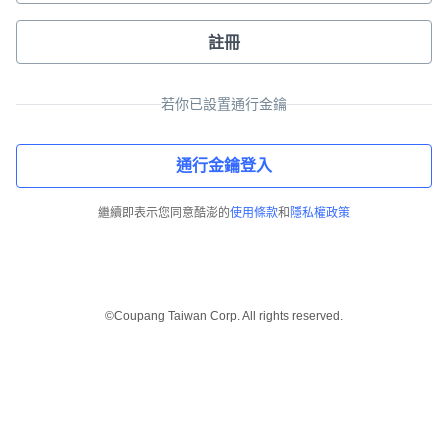
註冊
若你已設置通行金鑰
通行金鑰登入
繼續即表示您同意酷澎的
使用條款
和
隱私權政策
©Coupang Taiwan Corp. All rights reserved.