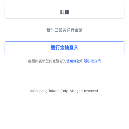
註冊
若你已設置通行金鑰
通行金鑰登入
繼續即表示您同意酷澎的
使用條款
和
隱私權政策
©Coupang Taiwan Corp. All rights reserved.