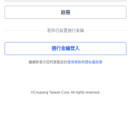
註冊
若你已設置通行金鑰
通行金鑰登入
繼續即表示您同意酷澎的
使用條款
和
隱私權政策
©Coupang Taiwan Corp. All rights reserved.