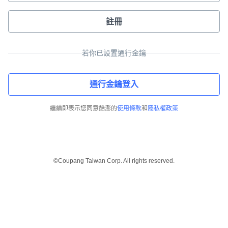
註冊
若你已設置通行金鑰
通行金鑰登入
繼續即表示您同意酷澎的
使用條款
和
隱私權政策
©Coupang Taiwan Corp. All rights reserved.