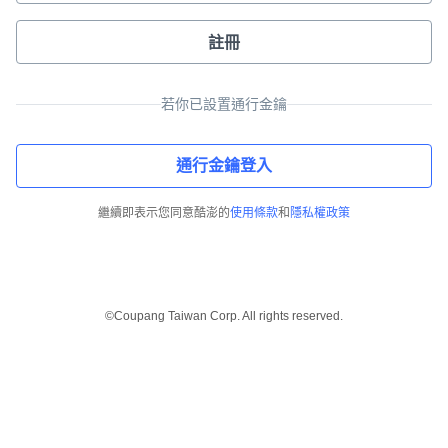
註冊
若你已設置通行金鑰
通行金鑰登入
繼續即表示您同意酷澎的
使用條款
和
隱私權政策
©Coupang Taiwan Corp. All rights reserved.