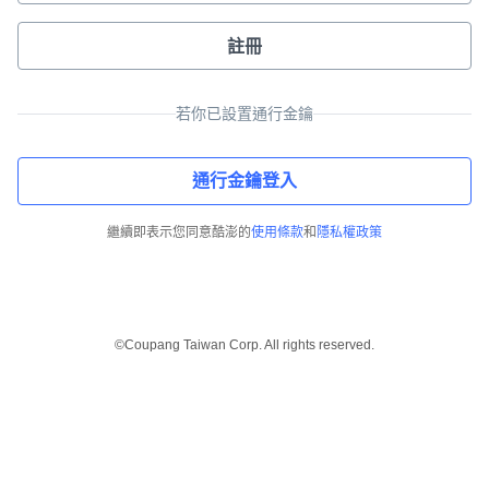
註冊
若你已設置通行金鑰
通行金鑰登入
繼續即表示您同意酷澎的
使用條款
和
隱私權政策
©Coupang Taiwan Corp. All rights reserved.