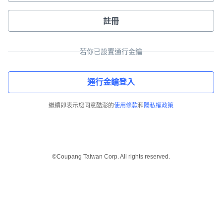
註冊
若你已設置通行金鑰
通行金鑰登入
繼續即表示您同意酷澎的
使用條款
和
隱私權政策
©Coupang Taiwan Corp. All rights reserved.