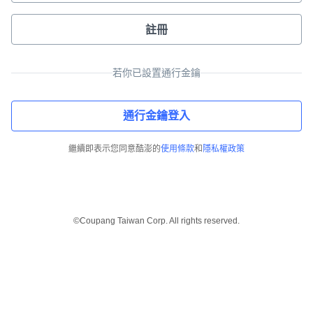
註冊
若你已設置通行金鑰
通行金鑰登入
繼續即表示您同意酷澎的
使用條款
和
隱私權政策
©Coupang Taiwan Corp. All rights reserved.