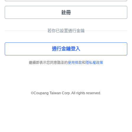
註冊
若你已設置通行金鑰
通行金鑰登入
繼續即表示您同意酷澎的
使用條款
和
隱私權政策
©Coupang Taiwan Corp. All rights reserved.