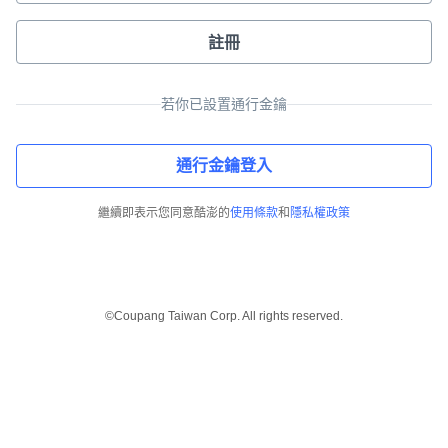
註冊
若你已設置通行金鑰
通行金鑰登入
繼續即表示您同意酷澎的
使用條款
和
隱私權政策
©Coupang Taiwan Corp. All rights reserved.