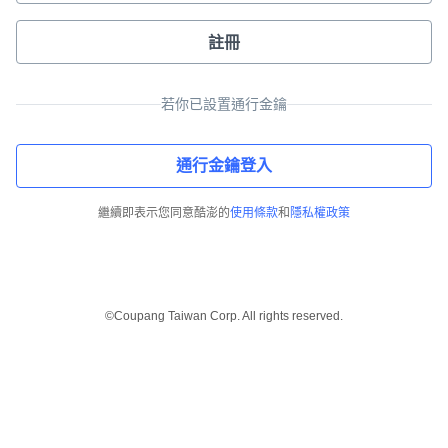
註冊
若你已設置通行金鑰
通行金鑰登入
繼續即表示您同意酷澎的
使用條款
和
隱私權政策
©Coupang Taiwan Corp. All rights reserved.