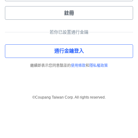
註冊
若你已設置通行金鑰
通行金鑰登入
繼續即表示您同意酷澎的
使用條款
和
隱私權政策
©Coupang Taiwan Corp. All rights reserved.