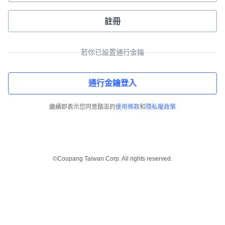
註冊
若你已設置通行金鑰
通行金鑰登入
繼續即表示您同意酷澎的
使用條款
和
隱私權政策
©Coupang Taiwan Corp. All rights reserved.