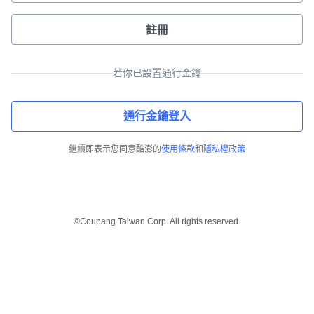
註冊
若你已設置通行金鑰
通行金鑰登入
繼續即表示您同意酷澎的
使用條款
和
隱私權政策
©Coupang Taiwan Corp. All rights reserved.