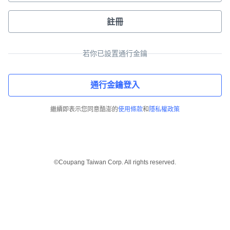
註冊
若你已設置通行金鑰
通行金鑰登入
繼續即表示您同意酷澎的
使用條款
和
隱私權政策
©Coupang Taiwan Corp. All rights reserved.