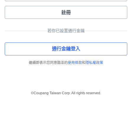
註冊
若你已設置通行金鑰
通行金鑰登入
繼續即表示您同意酷澎的
使用條款
和
隱私權政策
©Coupang Taiwan Corp. All rights reserved.