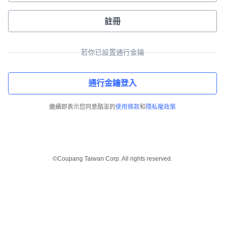
註冊
若你已設置通行金鑰
通行金鑰登入
繼續即表示您同意酷澎的
使用條款
和
隱私權政策
©Coupang Taiwan Corp. All rights reserved.