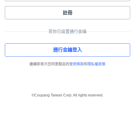
註冊
若你已設置通行金鑰
通行金鑰登入
繼續即表示您同意酷澎的
使用條款
和
隱私權政策
©Coupang Taiwan Corp. All rights reserved.