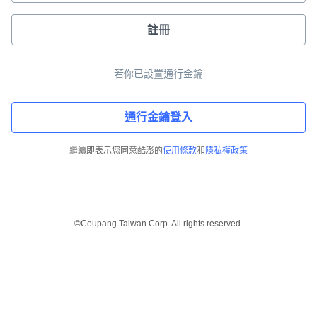
註冊
若你已設置通行金鑰
通行金鑰登入
繼續即表示您同意酷澎的
使用條款
和
隱私權政策
©Coupang Taiwan Corp. All rights reserved.