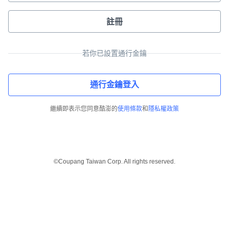
註冊
若你已設置通行金鑰
通行金鑰登入
繼續即表示您同意酷澎的
使用條款
和
隱私權政策
©Coupang Taiwan Corp. All rights reserved.