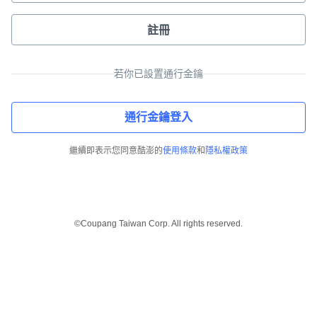
註冊
若你已設置通行金鑰
通行金鑰登入
繼續即表示您同意酷澎的
使用條款
和
隱私權政策
©Coupang Taiwan Corp. All rights reserved.