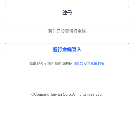
註冊
若你已設置通行金鑰
通行金鑰登入
繼續即表示您同意酷澎的
使用條款
和
隱私權政策
©Coupang Taiwan Corp. All rights reserved.