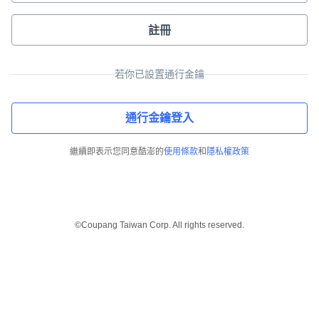
註冊
若你已設置通行金鑰
通行金鑰登入
繼續即表示您同意酷澎的
使用條款
和
隱私權政策
©Coupang Taiwan Corp. All rights reserved.