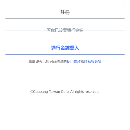
註冊
若你已設置通行金鑰
通行金鑰登入
繼續即表示您同意酷澎的
使用條款
和
隱私權政策
©Coupang Taiwan Corp. All rights reserved.