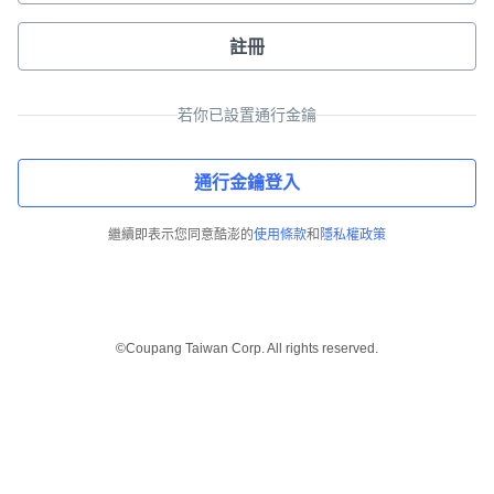
註冊
若你已設置通行金鑰
通行金鑰登入
繼續即表示您同意酷澎的
使用條款
和
隱私權政策
©Coupang Taiwan Corp. All rights reserved.