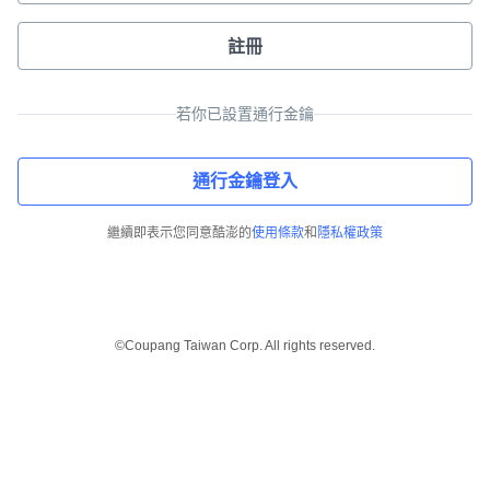
註冊
若你已設置通行金鑰
通行金鑰登入
繼續即表示您同意酷澎的
使用條款
和
隱私權政策
©Coupang Taiwan Corp. All rights reserved.