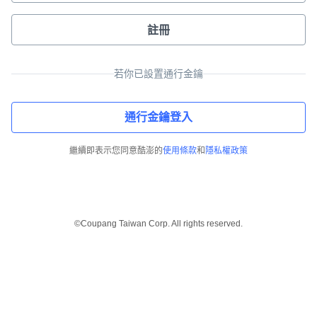
註冊
若你已設置通行金鑰
通行金鑰登入
繼續即表示您同意酷澎的
使用條款
和
隱私權政策
©Coupang Taiwan Corp. All rights reserved.