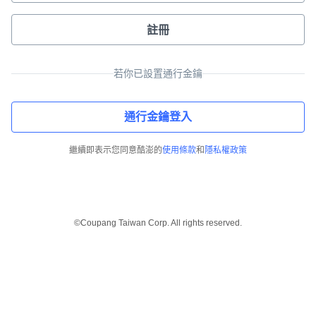
註冊
若你已設置通行金鑰
通行金鑰登入
繼續即表示您同意酷澎的
使用條款
和
隱私權政策
©Coupang Taiwan Corp. All rights reserved.