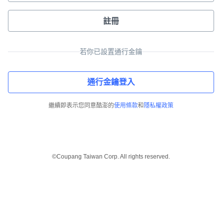
註冊
若你已設置通行金鑰
通行金鑰登入
繼續即表示您同意酷澎的
使用條款
和
隱私權政策
©Coupang Taiwan Corp. All rights reserved.