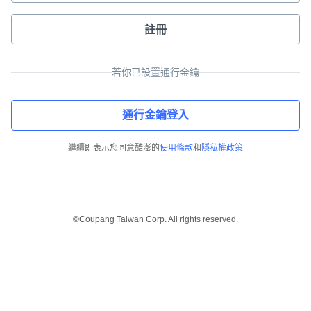
註冊
若你已設置通行金鑰
通行金鑰登入
繼續即表示您同意酷澎的
使用條款
和
隱私權政策
©Coupang Taiwan Corp. All rights reserved.