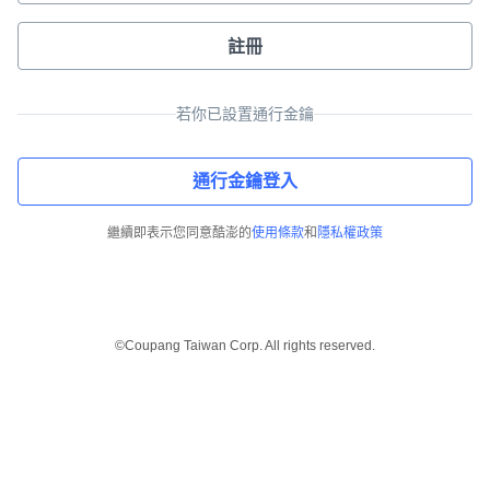
註冊
若你已設置通行金鑰
通行金鑰登入
繼續即表示您同意酷澎的
使用條款
和
隱私權政策
©Coupang Taiwan Corp. All rights reserved.