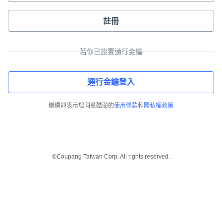
註冊
若你已設置通行金鑰
通行金鑰登入
繼續即表示您同意酷澎的
使用條款
和
隱私權政策
©Coupang Taiwan Corp. All rights reserved.