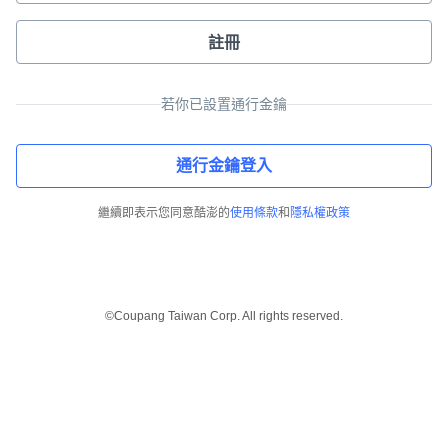
註冊
若你已設置通行金鑰
通行金鑰登入
繼續即表示您同意酷澎的
使用條款
和
隱私權政策
©Coupang Taiwan Corp. All rights reserved.