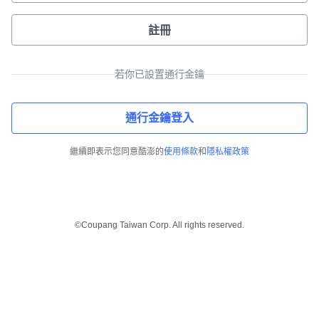
註冊
若你已設置通行金鑰
通行金鑰登入
繼續即表示您同意酷澎的
使用條款
和
隱私權政策
©Coupang Taiwan Corp. All rights reserved.