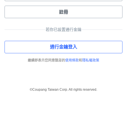
註冊
若你已設置通行金鑰
通行金鑰登入
繼續即表示您同意酷澎的
使用條款
和
隱私權政策
©Coupang Taiwan Corp. All rights reserved.