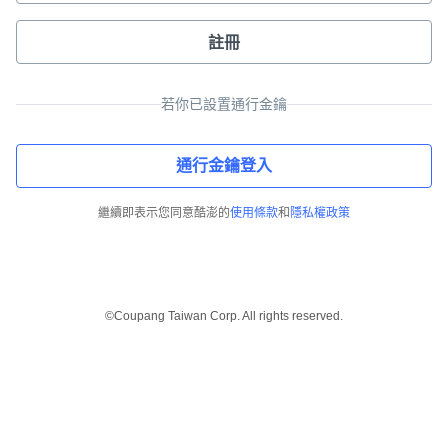
註冊
若你已設置通行金鑰
通行金鑰登入
繼續即表示您同意酷澎的
使用條款
和
隱私權政策
©Coupang Taiwan Corp. All rights reserved.