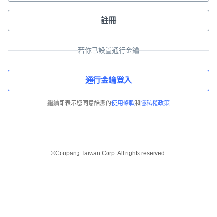
註冊
若你已設置通行金鑰
通行金鑰登入
繼續即表示您同意酷澎的
使用條款
和
隱私權政策
©Coupang Taiwan Corp. All rights reserved.