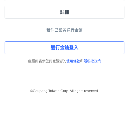
註冊
若你已設置通行金鑰
通行金鑰登入
繼續即表示您同意酷澎的
使用條款
和
隱私權政策
©Coupang Taiwan Corp. All rights reserved.