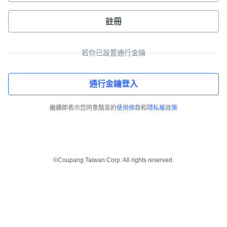
註冊
若你已設置通行金鑰
通行金鑰登入
繼續即表示您同意酷澎的
使用條款
和
隱私權政策
©Coupang Taiwan Corp. All rights reserved.