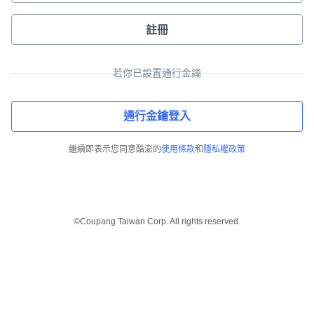
註冊
若你已設置通行金鑰
通行金鑰登入
繼續即表示您同意酷澎的
使用條款
和
隱私權政策
©Coupang Taiwan Corp. All rights reserved.