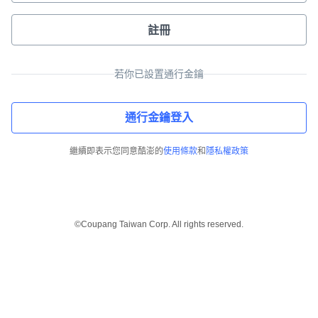
註冊
若你已設置通行金鑰
通行金鑰登入
繼續即表示您同意酷澎的
使用條款
和
隱私權政策
©Coupang Taiwan Corp. All rights reserved.