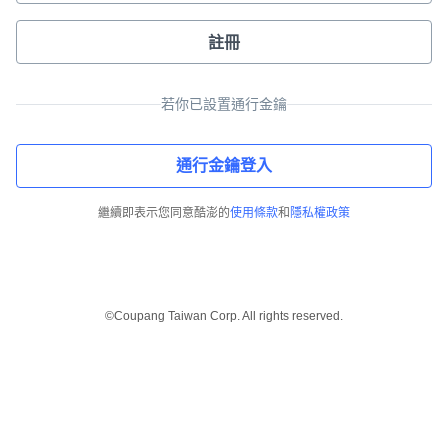
註冊
若你已設置通行金鑰
通行金鑰登入
繼續即表示您同意酷澎的
使用條款
和
隱私權政策
©Coupang Taiwan Corp. All rights reserved.