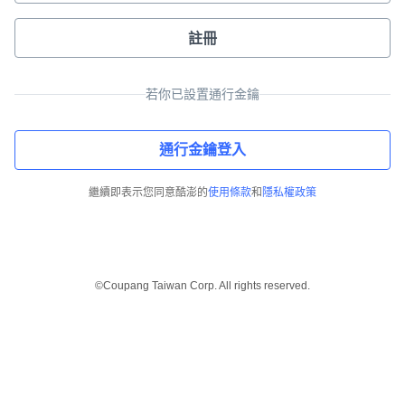
註冊
若你已設置通行金鑰
通行金鑰登入
繼續即表示您同意酷澎的
使用條款
和
隱私權政策
©Coupang Taiwan Corp. All rights reserved.