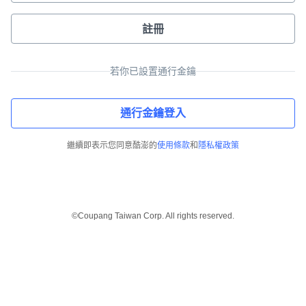
註冊
若你已設置通行金鑰
通行金鑰登入
繼續即表示您同意酷澎的
使用條款
和
隱私權政策
©Coupang Taiwan Corp. All rights reserved.