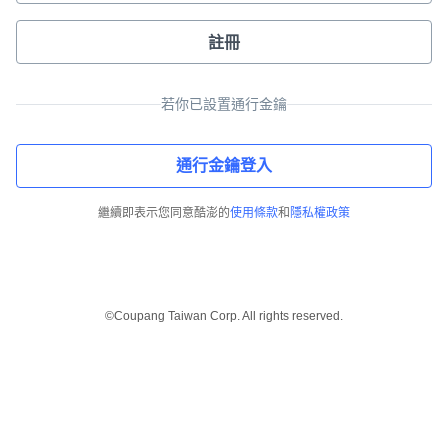
註冊
若你已設置通行金鑰
通行金鑰登入
繼續即表示您同意酷澎的
使用條款
和
隱私權政策
©Coupang Taiwan Corp. All rights reserved.