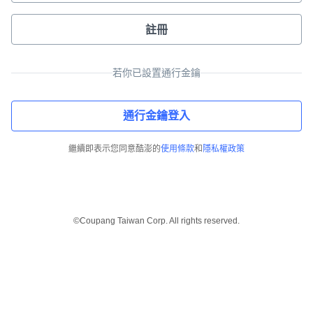
註冊
若你已設置通行金鑰
通行金鑰登入
繼續即表示您同意酷澎的
使用條款
和
隱私權政策
©Coupang Taiwan Corp. All rights reserved.