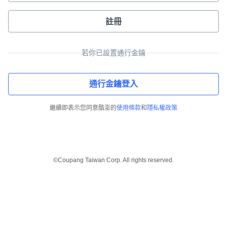
註冊
若你已設置通行金鑰
通行金鑰登入
繼續即表示您同意酷澎的
使用條款
和
隱私權政策
©Coupang Taiwan Corp. All rights reserved.