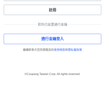
註冊
若你已設置通行金鑰
通行金鑰登入
繼續即表示您同意酷澎的
使用條款
和
隱私權政策
©Coupang Taiwan Corp. All rights reserved.