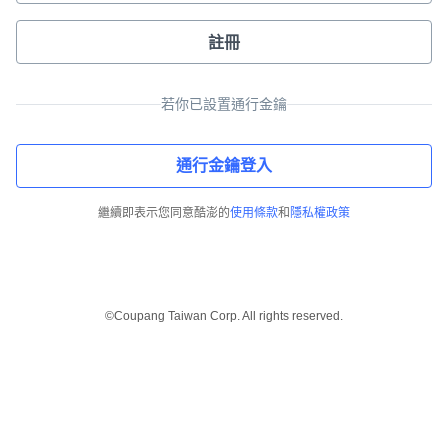
註冊
若你已設置通行金鑰
通行金鑰登入
繼續即表示您同意酷澎的
使用條款
和
隱私權政策
©Coupang Taiwan Corp. All rights reserved.